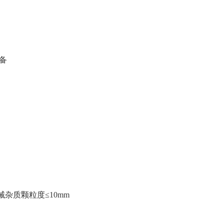
备
机械杂质颗粒度≤10mm