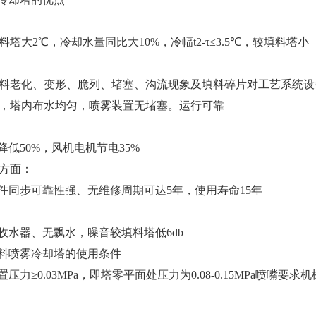
塔大2℃，冷却水量同比大10%，冷幅t2-τ≤3.5℃，较填料塔小
料老化、变形、脆列、堵塞、沟流现象及填料碎片对工艺系统设
，塔内布水均匀，喷雾装置无堵塞。运行可靠
降低50%，风机电机节电35%
方面：
部件同步可靠性强、无维修周期可达5年，使用寿命15年
用收水器、无飘水，噪音较填料塔低6db
无填料喷雾冷却塔的使用条件
压力≥0.03MPa，即塔零平面处压力为0.08-0.15MPa喷嘴要求