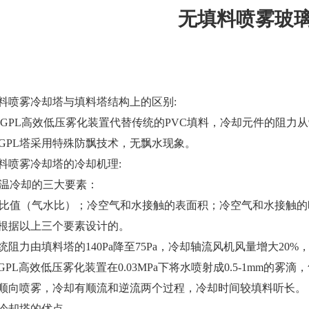
无填料喷雾玻
无填料喷雾冷却塔与填料塔结构上的区别:
PL高效低压雾化装置代替传统的PVC填料，冷却元件的阻力从90-
GPL塔采用特殊防飘技术，无飘水现象。
无填料喷雾冷却塔的冷却机理:
温冷却的三大要素：
比值（气水比）；冷空气和水接触的表面积；冷空气和水接触的
是根据以上三个要素设计的。
阻力由填料塔的140Pa降至75Pa，冷却轴流风机风量增大20%
GPL高效低压雾化装置在0.03MPa下将水喷射成0.5-1mm的
用顺向喷雾，冷却有顺流和逆流两个过程，冷却时间较填料听长。
喷雾冷却塔的优点