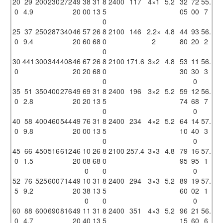
20
29
200
230
272
49
38
31
8
2400
117
4×1
5.2
32
72
55.
0
4.9
20
00
13
5
05
00
7
0
25
37
250
287
340
46
57
26
8
2100
146
2.2×
4.8
44
93
56.
0
9.4
20
60
68
0
2
80
20
2
0
30
441
300
344
408
46
67
26
8
2100
171.6
3×2
4.8
53
11
56.
0
20
20
68
0
30
30
3
0
0
35
51
350
400
276
49
69
31
8
2400
196
3×2
5.2
59
12
56.
0
2.8
20
20
13
5
74
68
7
0
0
40
58
400
460
544
49
76
31
8
2400
234
4×2
5.2
64
14
57.
0
9.8
20
00
13
5
10
40
3
0
0
45
66
450
516
612
46
10
26
8
2100
257.4
3×3
4.8
79
16
57.
0
1.5
20
08
68
0
95
95
1
0
0
0
52
76
525
600
714
49
10
31
8
2400
294
3×3
5.2
89
19
57.
5
9.2
20
38
13
5
60
02
1
0
0
0
60
88
600
690
816
49
11
31
8
2400
351
4×3
5.2
96
21
56.
0
4.7
20
40
13
5
15
60
6