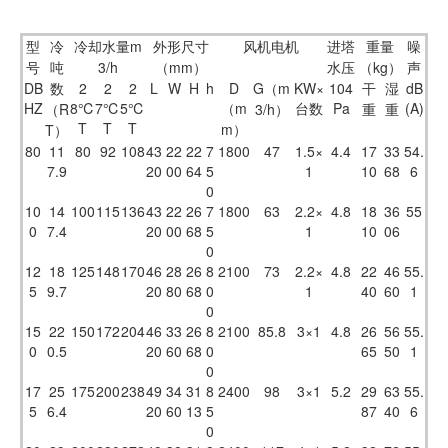
型
冷
冷却水量m
外形尺寸
风机电机
进塔
重量
噪
号
吨
3/h
（mm）
水压
（kg）
声
1
2
3
DB
数
2
2
2
L
W
H
h
D
G（m
KW×
104
干
湿
dB
HZ
8℃
7℃
5℃
（m
台数
Pa
(A)
（R
3/h）
重
重
T
T
T
m）
T）
80
11
80
92
108
43
22
22
7
1800
47
1.5×
4.4
17
33
54.
7.9
20
00
64
5
1
10
68
6
0
10
14
100
115
136
43
22
26
7
1800
63
2.2×
4.8
18
36
55
0
7.4
20
00
68
5
1
10
06
0
12
18
125
148
170
46
28
26
8
2100
73
2.2×
4.8
22
46
55.
5
9.7
20
80
68
0
1
40
60
1
0
15
22
150
172
204
46
33
26
8
2100
85.8
3×1
4.8
26
56
55.
0
0.5
20
60
68
0
65
50
1
0
17
25
175
200
238
49
34
31
8
2400
98
3×1
5.2
29
63
55.
5
6.4
20
60
13
5
87
40
6
0