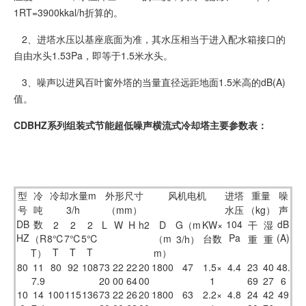
1RT=3900kkal/h折算的。
2、进塔水压以基座底面为准，其水压相当于进入配水箱接口的
自由水头1.53Pa，即等于1.5米水头。
3、噪声以进风百叶窗外塔的当量直径远距地面1.5米高的dB(A)
值。
CDBHZ系列组装式节能超低噪声横流式冷却塔主要参数表：
型
冷
冷却水量m
外形尺寸
风机电机
进塔
重量
噪
号
吨
3/h
（mm）
水压
（kg）
声
DB
数
104
dB
2
2
2
L
W
H
h2
D
G（m
KW×
干
湿
HZ
Pa
(A)
（R
8℃
7℃
5℃
（m
台数
3/h）
重
重
T
T
T
T）
m）
80
11
80
92
108
73
22
22
20
1800
47
1.5×
4.4
23
40
48.
7.9
20
00
64
00
1
69
27
6
10
14
100
115
136
73
22
26
20
1800
63
2.2×
4.8
24
42
49