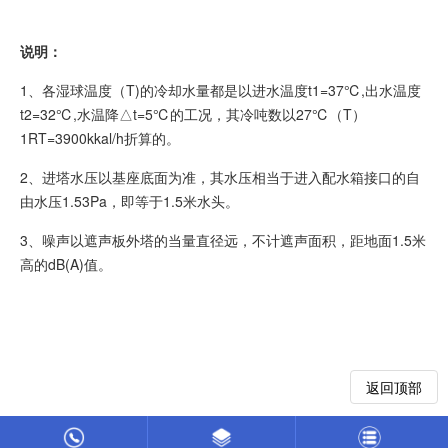
说明：
1、各湿球温度（T)的冷却水量都是以进水温度t1=37℃,出水温度
t2=32℃,水温降△t=5℃的工况，其冷吨数以27℃（T）
1RT=3900kkal/h折算的。
2、进塔水压以基座底面为准，其水压相当于进入配水箱接口的自
由水压1.53Pa，即等于1.5米水头。
3、噪声以遮声板外塔的当量直径远，不计遮声面积，距地面1.5米
高的dB(A)值。
返回顶部