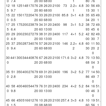
0
7.4
20
00
68
00
1
80
76
12
18
125
148
170
76
28
26
20
2100
73
2.2×
4.8
30
56
49.
5
9.7
20
80
68
00
1
15
30
1
15
22
150
172
204
76
33
26
20
2100
85.8
3×1
4.8
35
65
49.
0
0.5
20
60
68
00
34
20
1
17
25
175
200
238
79
34
31
20
2400
98
3×1
5.2
38
72
49.
5
6.4
20
60
13
00
93
45
6
20
29
200
230
272
79
38
31
20
2400
117
4×1
5.2
42
82
49.
0
4.9
20
00
13
00
00
30
7
25
37
250
287
340
76
57
26
20
2100
146
2.2×
4.8
60
11
50.
0
9.4
20
60
68
00
2
30
20
2
0
30
441
300
344
408
76
67
26
20
2100
171.6
3×2
4.8
70
13
50.
0
20
20
68
00
68
04
3
0
35
51
350
400
276
79
69
31
20
2400
196
3×2
5.2
77
14
50.
0
2.8
20
20
13
00
86
49
7
0
40
58
400
460
544
79
76
31
20
2400
234
4×2
5.2
84
16
51.
0
9.8
20
00
13
00
00
46
3
0
45
66
450
516
612
76
10
26
20
2100
257.4
3×3
4.8
10
19
51.
0
1.5
20
08
68
00
60
56
1