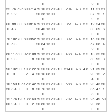
0
2
0
52
76
525
600
714
79
10
31
20
2400
294
3×3
5.2
11
21
51.
5
9.2
20
38
13
00
67
72
1
0
9
5
60
88
600
690
816
79
11
31
20
2400
351
4×3
5.2
12
24
50.
0
4.7
20
40
13
00
60
69
6
0
0
0
70
102
700
800
952
79
13
31
20
2400
392
3×4
5.2
15
26
50.
0
5.6
20
84
13
00
57
08
4
0
2
0
80
117
800
920
108
79
15
31
20
2400
468
4×4
5.2
16
32
50.
0
9.6
8
20
20
13
00
80
92
3
0
0
0
90
132
900
103
122
76
20
26
20
2100
514.6
3×6
4.8
21
39
50.
0
3
2
4
20
16
68
00
20
12
2
0
4
0
10
153
105
120
142
79
20
31
20
2400
588
3×6
5.2
23
43
50.
50
8.4
0
0
8
20
76
13
00
35
47
1
0
8
0
12
176
120
138
163
79
22
31
20
2400
702
4×6
5.2
25
49
50
00
9.4
0
0
2
20
80
13
00
20
38
0
0
0